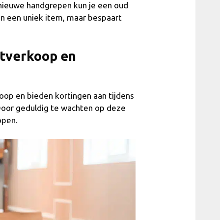
f nieuwe handgrepen kun je een oud
een een uniek item, maar bespaart
itverkoop en
op en bieden kortingen aan tijdens
 Door geduldig te wachten op deze
open.